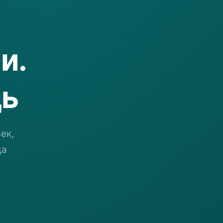
и.
ь
ек,
да