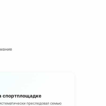
имание
а спортплощадке
истематически преследовал семью