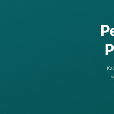
Р
Р
Ка
к