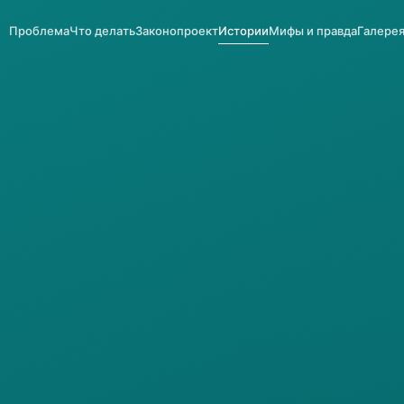
Проблема
Что делать
Законопроект
Истории
Мифы и правда
Галере